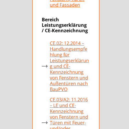
und Fassaden
Bereich
Leistungserklärung
/ CE-Kennzeichnung
CE.02: 12.2014 –
Handlungsempfe
hlung für
Leistungserklärun
g und CE-
Kennzeichnung
von Fenstern und
Außentüren nach
BauPVO
CE.03/A2: 11.2016
– LE und CE-
Kennzeichnung
von Fenstern und
Türen mit Feuer-
und/oder